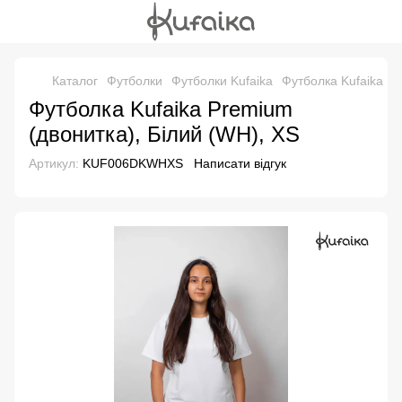
Каталог
Футболки
Футболки Kufaika
Футболка Kufaika P
Футболка Kufaika Premium
(двонитка), Білий (WH), XS
Артикул:
KUF006DKWHXS
Написати відгук