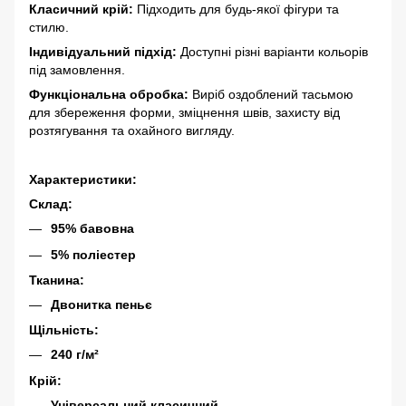
Класичний крій:
Підходить для будь-якої фігури та
стилю.
Індивідуальний підхід:
Доступні різні варіанти кольорів
під замовлення.
Функціональна обробка:
Виріб оздоблений тасьмою
для збереження форми, зміцнення швів, захисту від
розтягування та охайного вигляду.
Характеристики:
Склад:
95% бавовна
5% поліестер
Тканина:
Двонитка пеньє
Щільність:
240 г/м²
Крій:
Універсальний класичний