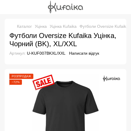
Каталог
Уцінка
Уцінка Kufaika
Футболи Oversize Kufaika 
Футболи Oversize Kufaika Уцінка,
Чорний (BK), XL/XXL
Артикул:
U-KUF007BKXL/XXL
Написати відгук
РОЗПРОДАЖ
−72%