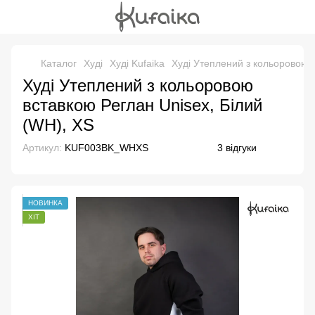
Каталог
Худі
Худі Kufaika
Худі Утеплений з кольоровою 
Худі Утеплений з кольоровою
вставкою Реглан Unisex, Білий
(WH), XS
Артикул:
KUF003BK_WHXS
3 відгуки
НОВИНКА
ХІТ