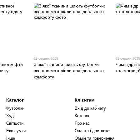
29 серпня 2025
29 серпня 202
ивної кофти
З якої тканини шиють футболки:
Чим відрізн
дягу
все про матеріали для ідеального
толстовки, 
комфорту
Каталог
Клієнтам
Футболки
Вхід до кабінету
Худі
Каталог
Світшоти
Про нас
Еко-сумки
Оплата і доставка
Інше
Обмін та повернення