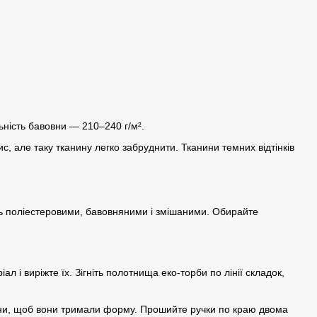
ьність бавовни — 210–240 г/м².
с, але таку тканину легко забруднити. Тканини темних відтінків
ть поліестеровими, бавовняними і змішаними. Обирайте
л і виріжте їх. Зігніть полотнища еко-торби по лінії складок,
згини, щоб вони тримали форму. Прошийте ручки по краю двома