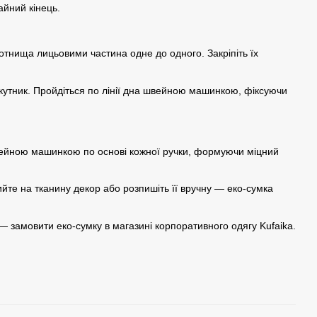
айний кінець.
тнища лицьовими частина одне до одного. Закріпіть їх
рикутник. Пройдіться по лінії дна швейною машинкою, фіксуючи
 швейною машинкою по основі кожної ручки, формуючи міцний
ийте на тканину декор або розпишіть її вручну — еко-сумка
т — замовити еко-сумку в магазині корпоративного одягу Kufaika.