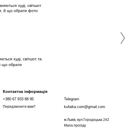
5
яються худі, світшот та
й що обрати
Контактна інформація
+380 67 933 88 95
Telegram
kufaika.com@gmail.com
Передзвонити вам?
м.Львів, вул.Городоцька 242
Мапа проїзду