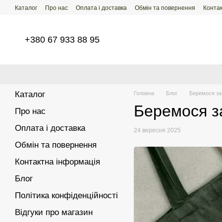
Перейти до основного контенту
Каталог
Про нас
Оплата і доставка
Обмін та повернення
Конта
+380 67 933 88 95
Каталог
Головна
Блог
Беремося за 
Беремося за
Про нас
Оплата і доставка
24 вересня 2025
Обмін та повернення
Контактна інформація
Блог
Політика конфіденційності
Відгуки про магазин