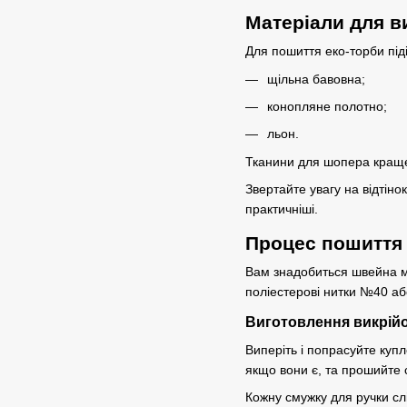
Матеріали для в
Для пошиття еко-торби під
щільна бавовна;
конопляне полотно;
льон.
Тканини для шопера краще 
Звертайте увагу на відтіно
практичніші.
Процес пошиття
Вам знадобиться швейна м
поліестерові нитки №40 або
Виготовлення викрійок
Виперіть і попрасуйте купл
якщо вони є, та прошийте
Кожну смужку для ручки сл