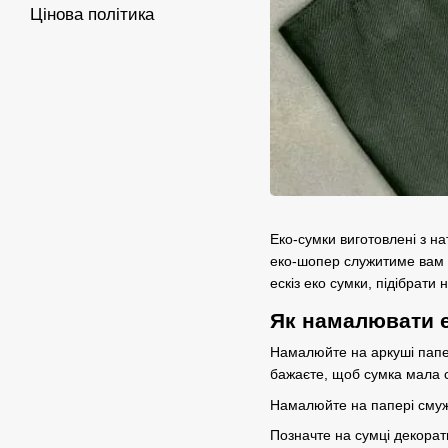
Цінова політика
Еко-сумки виготовлені з на
еко-шопер служитиме вам р
ескіз еко сумки, підібрати 
Як намалювати е
Намалюйте на аркуші папер
бажаєте, щоб сумка мала с
Намалюйте на папері смуж
Позначте на сумці декорати