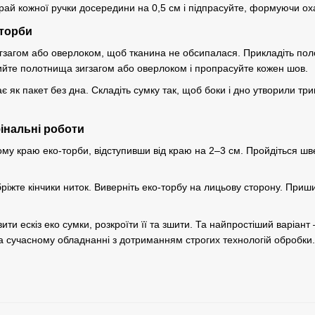
край кожної ручки досередини на 0,5 см і підпрасуйте, формуючи ох
-торби
гзагом або оверлоком, щоб тканина не обсипалася. Прикладіть поло
те полотнища зигзагом або оверлоком і пропрасуйте кожен шов.
є як пакет без дна. Складіть сумку так, щоб боки і дно утворили т
інальні роботи
ьому краю еко-торби, відступивши від краю на 2–3 см. Пройдіться
ріжте кінчики ниток. Виверніть еко-торбу на лицьову сторону. Приш
вити ескіз еко сумки, розкроїти її та зшити. Та найпростіший варіан
а сучасному обладнанні з дотриманням строгих технологій обробки.