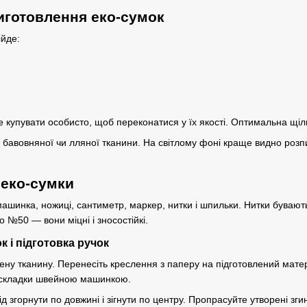
иготовлення еко-сумок
ійде:
купувати особисто, щоб переконатися у їх якості. Оптимальна щіл
к бавовняної чи лляної тканини. На світлому фоні краще видно розпи
 еко-сумки
ашинка, ножиці, сантиметр, маркер, нитки і шпильки. Нитки буваю
 №50 — вони міцні і зносостійкі.
 і підготовка ручок
ену тканину. Перенесіть креслення з паперу на підготовлений матеріа
 складки швейною машинкою.
ід згорнути по довжині і зігнути по центру. Пропрасуйте утворені 