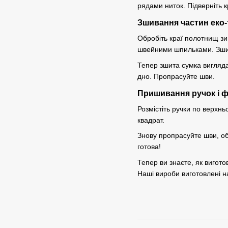
рядами ниток. Підверніть 
Зшивання частин еко
Обробіть краї полотнищ зи
швейними шпильками. Зший
Тепер зшита сумка вигляда
дно. Пропрасуйте шви.
Пришивання ручок і ф
Розмістіть ручки по верхн
квадрат.
Знову пропрасуйте шви, об
готова!
Тепер ви знаєте, як вигото
Наші вироби виготовлені н