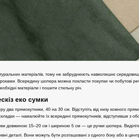
туральних матеріалів, тому не забруднюють навколишнє середовище. 
оками. Всередину шопера можна покласти покупки чи побутові речі
необхідні матеріали і пошити стильну річ.
скіз еко сумки
у два прямокутники, 40 на 30 см. Відступіть від низу кожного пря
кладки — намалюйте їх всередині прямокутників, відступивши з обо
ки довжиною 15–20 см і шириною 5 см — це ручки шопера. Виділіт
вні деталі. Вони можуть бути розташовані з одного боку або в центрі